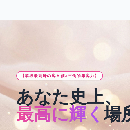
【業界最高峰の客単価×圧倒的集客力】
あなた史上、
最高に輝く
場