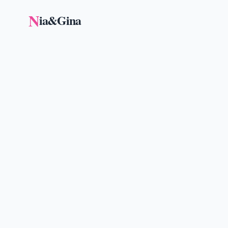
N
ia&Gina