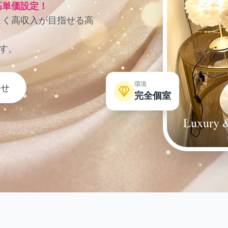
高単価設定！
よく高収入が目指せる高
す。
わせ
環境
完全個室
Luxury &